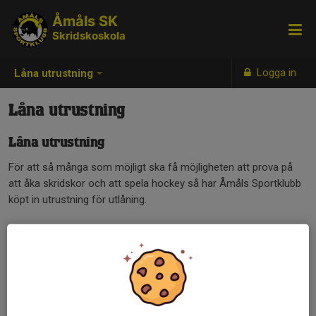
Åmåls SK
Skridskoskola
Logga in
Låna utrustning
Låna utrustning
Låna utrustning
För att så många som möjligt ska få möjligheten att prova på
att åka skridskor och att spela hockey så har Åmåls Sportklubb
köpt in utrustning för utlåning.
Till Tre Kronors Skridskoskola - Lek på is finns ett antal
utrustningar för utlåning. Vi har skridskor från stl 26 till 33, hjälm
med galler samt halsskydd.