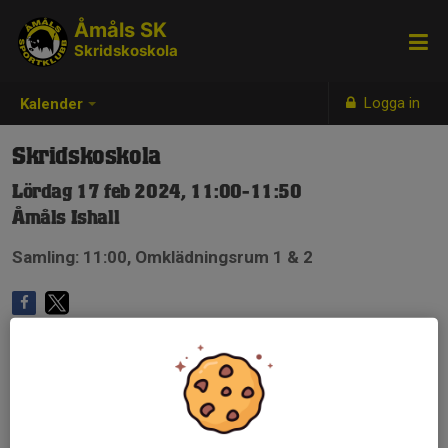
Åmåls SK
Skridskoskola
Logga in
Kalender
Skridskoskola
Lördag 17 feb 2024, 11:00-11:50
Åmåls Ishall
Samling: 11:00, Omklädningsrum 1 & 2