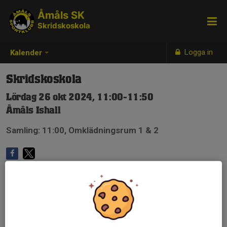
Åmåls SK
Skridskoskola
Logga in
Kalender
Skridskoskola
Lördag 26 okt 2024, 11:00-11:50
Åmåls Ishall
Samling: 11:00, Omklädningsrum 1 & 2