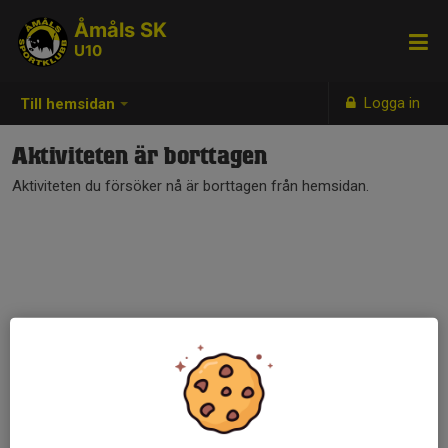
Åmåls SK
U10
Logga in
Till hemsidan
Aktiviteten är borttagen
Aktiviteten du försöker nå är borttagen från hemsidan.