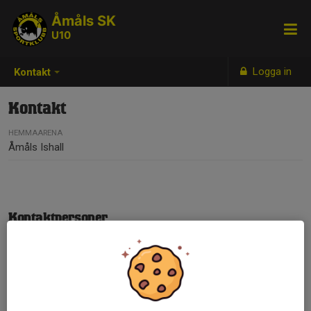
Åmåls SK
U10
Logga in
Kontakt
Kontakt
HEMMAARENA
Åmåls Ishall
Kontaktpersoner
Sofie Larsson
Ledare
073-642 03 01
sofie_larsson2@hotmail.com