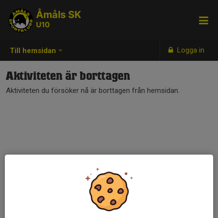
Åmåls SK
U10
Logga in
Till hemsidan
Aktiviteten är borttagen
Aktiviteten du försöker nå är borttagen från hemsidan.