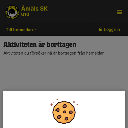
Åmåls SK
U10
Logga in
Till hemsidan
Aktiviteten är borttagen
Aktiviteten du försöker nå är borttagen från hemsidan.