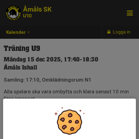
Åmåls SK
U10
Logga in
Kalender
Träning U9
Måndag 15 dec 2025, 17:40-18:30
Åmåls Ishall
Samling: 17:10, Omklädningsrum N1
Alla spelare ska vara ombytta och klara senast 10 min
före ispasset.
OBS!! Omklädningsrum N1.
Ingången ligger på baksidan av ishallen, mot
fotbollsplanen.