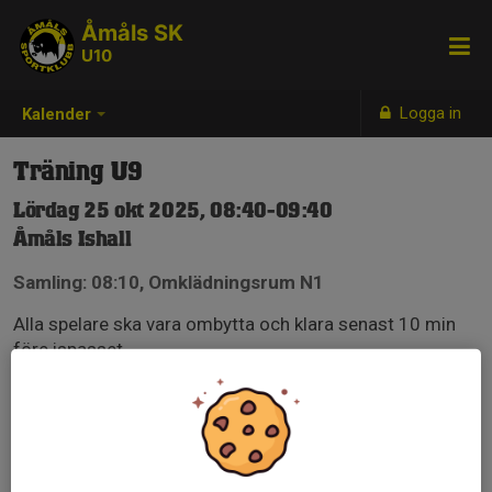
Åmåls SK
U10
Logga in
Kalender
Träning U9
Lördag 25 okt 2025, 08:40-09:40
Åmåls Ishall
Samling: 08:10, Omklädningsrum N1
Alla spelare ska vara ombytta och klara senast 10 min
före ispasset.
OBS! Omklädningsrum N1.
Ingången ligger på baksidan av ishallen, mot
fotbollsplanen.