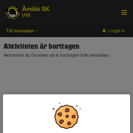
Åmåls SK
U10
Logga in
Till hemsidan
Aktiviteten är borttagen
Aktiviteten du försöker nå är borttagen från hemsidan.