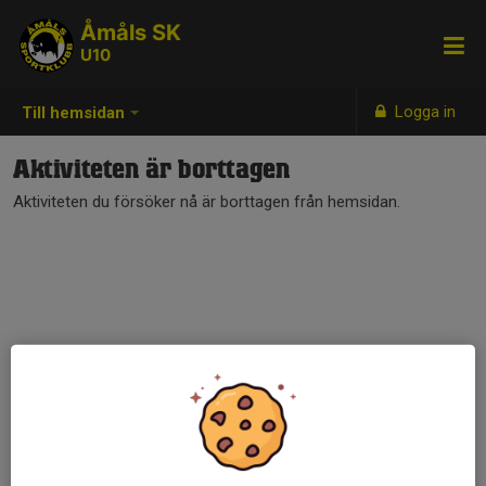
Åmåls SK
U10
Logga in
Till hemsidan
Aktiviteten är borttagen
Aktiviteten du försöker nå är borttagen från hemsidan.