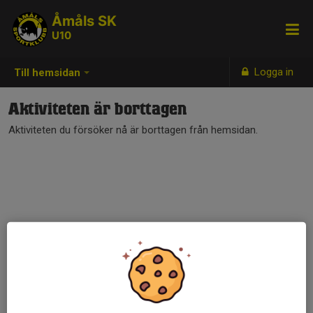
Åmåls SK
U10
Logga in
Till hemsidan
Aktiviteten är borttagen
Aktiviteten du försöker nå är borttagen från hemsidan.