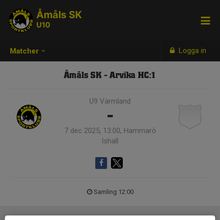
Åmåls SK
U10
Logga in
Matcher
Åmåls SK - Arvika HC:1
U9 Värmland
-
7 dec 2025, 13:00, Hammarö
Ishall
Samling 12:00