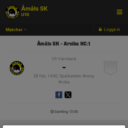
Åmåls SK
U10
Logga in
Matcher
Åmåls SK - Arvika HC:1
U9 Värmland
-
28 feb, 14:00, Sparbanken Arena,
Arvika
Samling 13:00