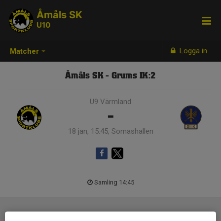
Åmåls SK
U10
Logga in
Matcher
Åmåls SK - Grums IK:2
U9 Värmland
-
18 jan, 15:45, Somashallen
Samling 14:45