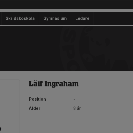
Skridskoskola
Gymnasium
Ledare
Läif Ingraham
Position
-
Ålder
8 år