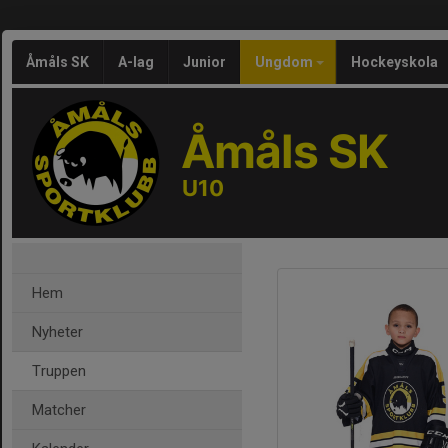
Åmåls SK
A-lag
Junior
Ungdom
Hockeyskola
Åmåls SK
U10
Hem
Nyheter
Truppen
Matcher