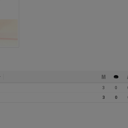
3
0
3
0