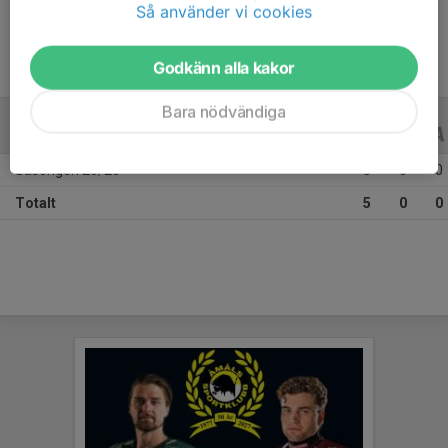
Så använder vi cookies
Godkänn alla kakor
Bara nödvändiga
ALLA SERIER
ALLA ÅR
Säsongen 25/26
5
0
0
Totalt
5
0
0