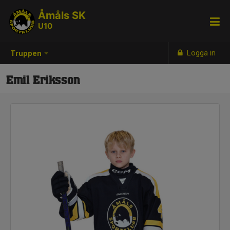
Åmåls SK
U10
Logga in
Truppen
Emil Eriksson