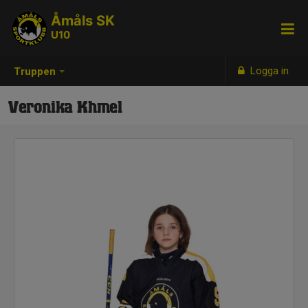
Åmåls SK
U10
Logga in
Truppen
Veronika Khmel