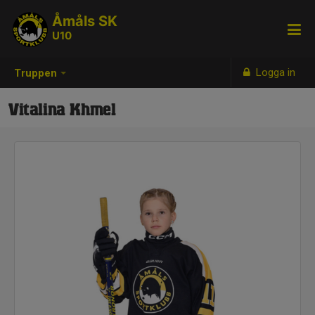
Åmåls SK
U10
Logga in
Truppen
Vitalina Khmel