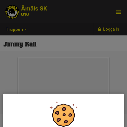
Åmåls SK
U10
Logga in
Truppen
Jimmy Kall
Titel
Ledare