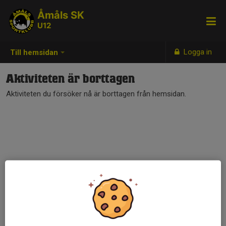
Åmåls SK
U12
Logga in
Till hemsidan
Aktiviteten är borttagen
Aktiviteten du försöker nå är borttagen från hemsidan.