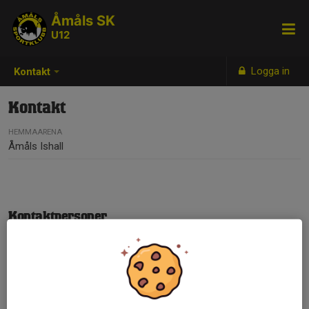
Åmåls SK
U12
Logga in
Kontakt
Kontakt
HEMMAARENA
Åmåls Ishall
Kontaktpersoner
Christopher Wänerbris
Tränare
070-841 56 72
wanerbris@gmail.com