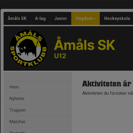
Åmåls SK
A-lag
Junior
Ungdom
Hockeyskola
Åmåls SK
U12
Aktiviteten är
Hem
Aktiviteten du försöker n
Nyheter
Truppen
Matcher