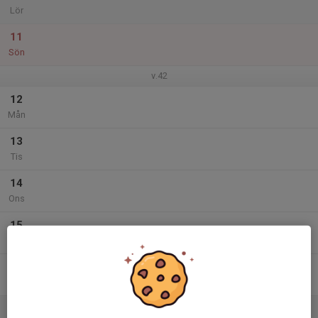
Lör
11
Sön
v.42
12
Mån
13
Tis
14
Ons
15
Tor
16
Fre
17