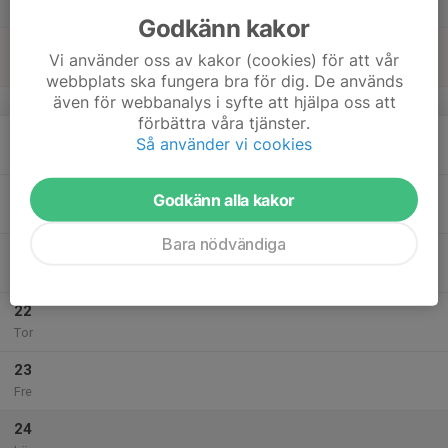
Lör
Godkänn kakor
18
Vi använder oss av kakor (cookies) för att vår
Sön
webbplats ska fungera bra för dig. De används
även för webbanalys i syfte att hjälpa oss att
v.43
förbättra våra tjänster.
19
Så använder vi cookies
Mån
20
Godkänn alla kakor
Tis
Bara nödvändiga
21
Ons
22
Tor
23
Fre
24