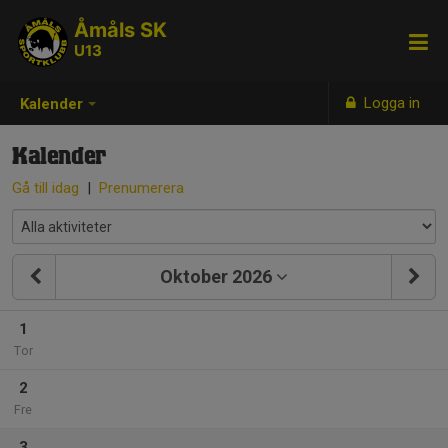
Åmåls SK
U13
Logga in
Kalender
Kalender
Gå till idag
|
Prenumerera
Oktober 2026
1
Tor
2
Fre
3