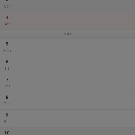
Lör
4
Sön
v.41
5
Mån
6
Tis
7
Ons
8
Tor
9
Fre
10