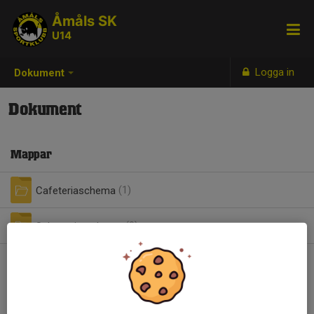
Åmåls SK
U14
Logga in
Dokument
Dokument
Mappar
Cafeteriaschema
(1)
Sekretariatschema
(0)