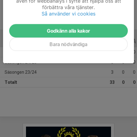
även för webbanalys i syfte att hjälpa oss att
förbättra våra tjänster.
Så använder vi cookies
Godkänn alla kakor
ALLA SERIER
ALLA ÅR
Bara nödvändiga
Säsongen 25/26
22
0
0
Säsongen 24/25
8
0
0
Säsongen 23/24
3
0
0
Totalt
33
0
0