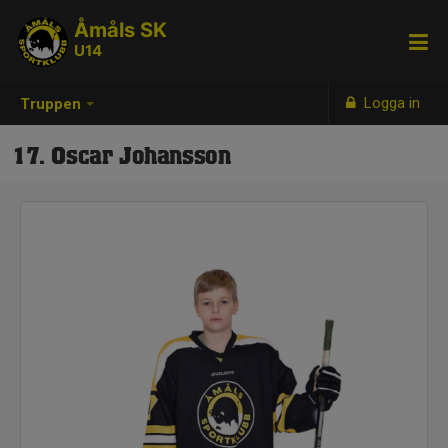
Åmåls SK
U14
Logga in
Truppen
17. Oscar Johansson