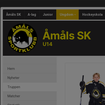
Åmåls SK
A-lag
Junior
Ungdom
Hockeyskola
Åmåls SK
U14
Hem
Nyheter
Truppen
Matcher