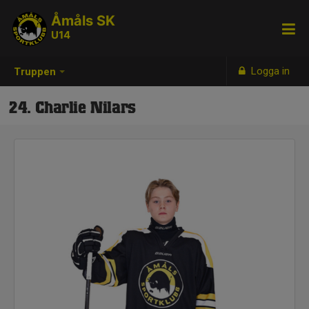
Åmåls SK
U14
Logga in
Truppen
24. Charlie Nilars