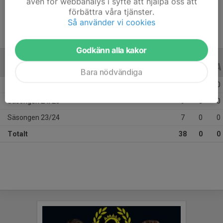
även för webbanalys i syfte att hjälpa oss att
förbättra våra tjänster.
Så använder vi cookies
Godkänn alla kakor
ALLA SERIER
ALLA ÅR
Bara nödvändiga
Säsongen 25/26
22
0
0
Säsongen 24/25
9
0
0
Säsongen 23/24
7
0
0
Totalt
38
0
0