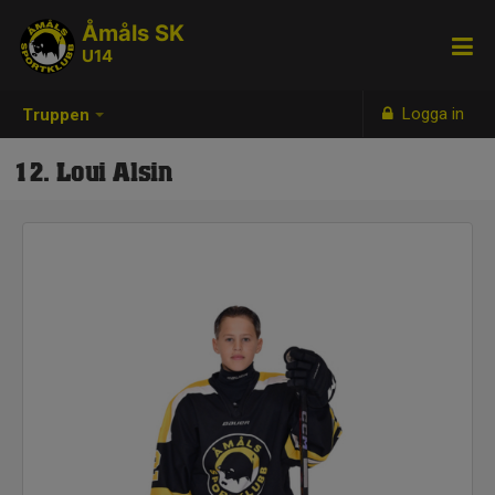
Åmåls SK
U14
Logga in
Truppen
12. Loui Alsin