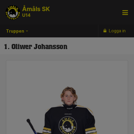
Åmåls SK
U14
Logga in
Truppen
1. Oliwer Johansson