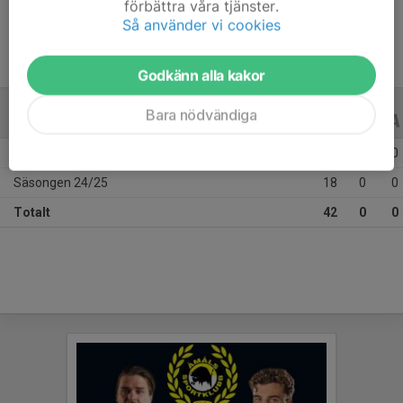
förbättra våra tjänster.
Så använder vi cookies
Godkänn alla kakor
Bara nödvändiga
ALLA SERIER
ALLA ÅR
Säsongen 25/26
24
0
0
Säsongen 24/25
18
0
0
Totalt
42
0
0