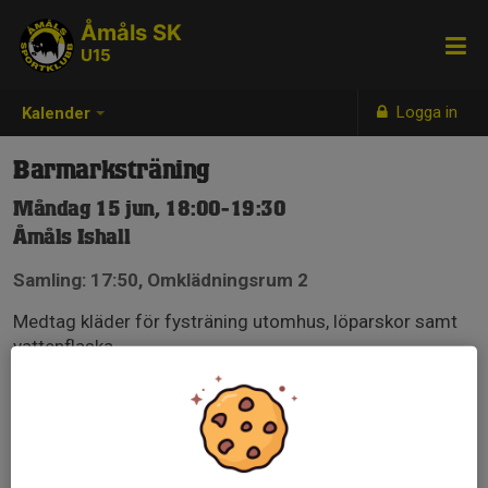
Åmåls SK
U15
Logga in
Kalender
Barmarksträning
Måndag 15 jun, 18:00-19:30
Åmåls Ishall
Samling: 17:50, Omklädningsrum 2
Medtag kläder för fysträning utomhus, löparskor samt
vattenflaska.
Det finns ej möjlighet att duscha efteråt.
Sommarsporter har givetvis företräde.