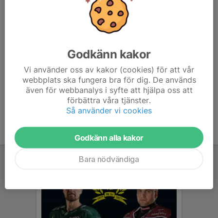
Kristina Fredriksson
Ledare
072-546 72 72
kristina.fredriksson83@outlook.com
Godkänn kakor
Andreas Hellgren
Ledare
Vi använder oss av kakor (cookies) för att vår
webbplats ska fungera bra för dig. De används
073-660 16 96
andreashelllgren@hotmail.com
även för webbanalys i syfte att hjälpa oss att
förbättra våra tjänster.
Så använder vi cookies
Godkänn alla kakor
Bara nödvändiga