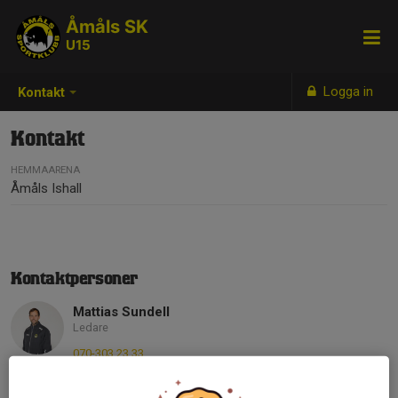
Åmåls SK
U15
Logga in
Kontakt
Kontakt
HEMMAARENA
Åmåls Ishall
Kontaktpersoner
Mattias Sundell
Ledare
070-303 23 33
E-post visas bara för inloggade