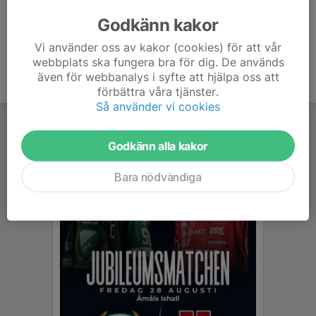
Godkänn kakor
7. Färjestad BK 3
6
-43
0
Vi använder oss av kakor (cookies) för att vår
webbplats ska fungera bra för dig. De används
även för webbanalys i syfte att hjälpa oss att
förbättra våra tjänster.
Så använder vi cookies
Godkänn alla kakor
Bara nödvändiga