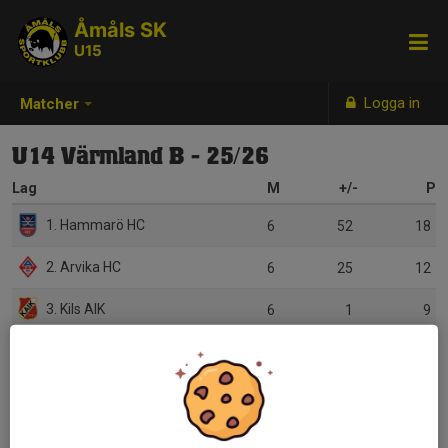
Åmåls SK
U15
Logga in
Matcher
U14 Värmland B - 25/26
Lag
M
+/-
P
1. Hammarö HC
6
52
18
2. Arvika HC
6
25
12
3. Kils AIK
6
1
9
4. Åmåls SK
6
1
9
5. Kristinehamns HT
6
-8
9
6. Sunne IK
6
-28
6