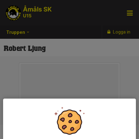
Åmåls SK
U15
Logga in
Truppen
Robert Ljung
Titel
Ledare