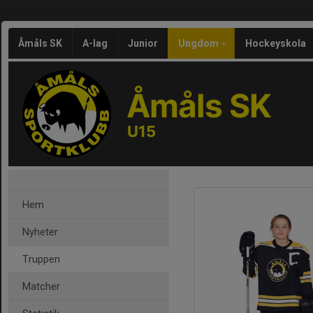
Åmåls SK
A-lag
Junior
Ungdom
Hockeyskola
Åmåls SK
U15
Hem
Nyheter
Truppen
Matcher