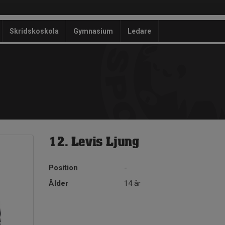
Skridskoskola
Gymnasium
Ledare
12. Levis Ljung
Position
-
Ålder
14 år