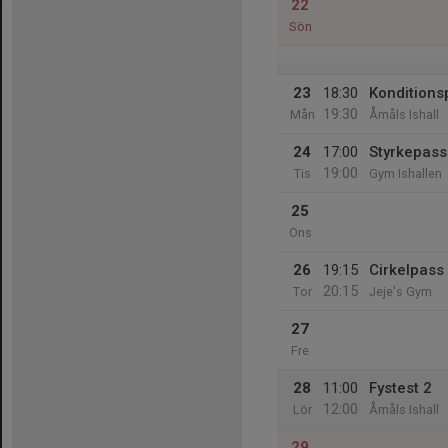
22
Sön
23
18:30
Konditions
19:30
Mån
Åmåls Ishall
24
17:00
Styrkepass
19:00
Tis
Gym Ishallen
25
Ons
26
19:15
Cirkelpass
20:15
Tor
Jeje's Gym
27
Fre
28
11:00
Fystest 2
12:00
Lör
Åmåls Ishall
29