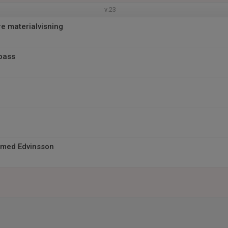
v.23
e materialvisning
pass
 med Edvinsson