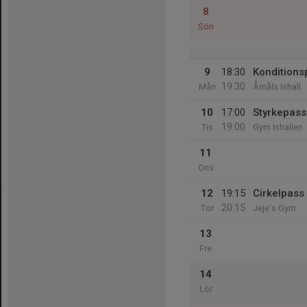
8
Sön
9
18:30
Konditions
19:30
Mån
Åmåls Ishall
10
17:00
Styrkepass
19:00
Tis
Gym Ishallen
11
Ons
12
19:15
Cirkelpass
20:15
Tor
Jeje's Gym
13
Fre
14
Lör