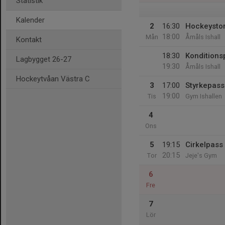
Statistik
Kalender
2
16:30
Hockeystor
18:00
Mån
Åmåls Ishall
Kontakt
18:30
Konditions
Lagbygget 26-27
19:30
Åmåls Ishall
Hockeytvåan Västra C
3
17:00
Styrkepass
19:00
Tis
Gym Ishallen
4
Ons
5
19:15
Cirkelpass
20:15
Tor
Jeje's Gym
6
Fre
7
Lör