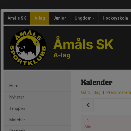
Åmåls SK
A-lag
Junior
Ungdom
Hockeyskola
Åmåls SK
A-lag
Kalender
Hem
Gå till idag
|
Prenumerer
Nyheter
Truppen
Matcher
1
Sön