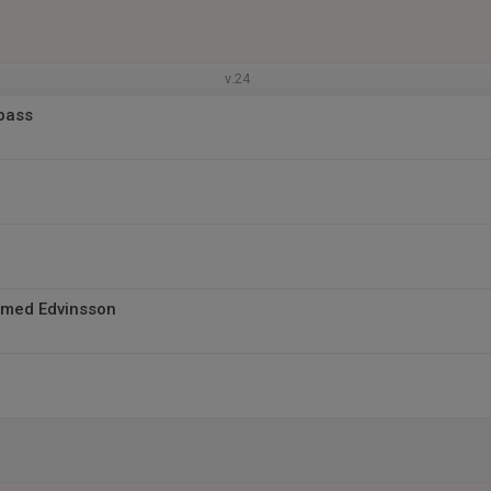
v.24
pass
 med Edvinsson