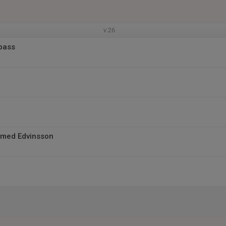
v.26
pass
 med Edvinsson