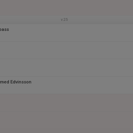
v.25
pass
 med Edvinsson