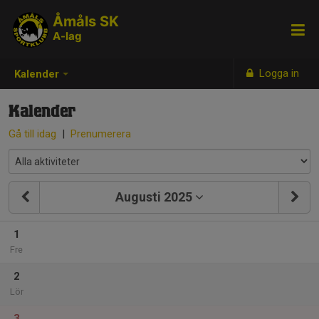
Åmåls SK
A-lag
Logga in
Kalender
Kalender
Gå till idag
|
Prenumerera
Augusti 2025
1
Fre
2
Lör
3