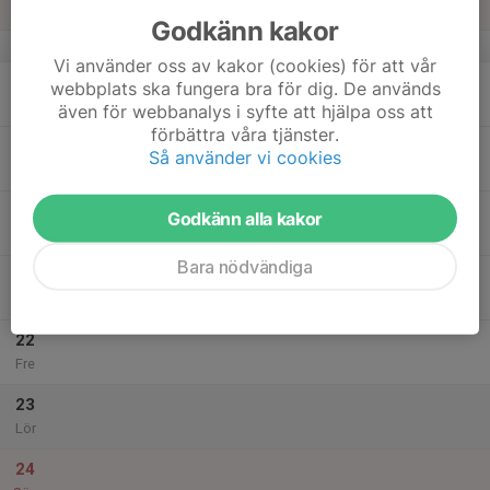
Sön
Godkänn kakor
v.34
Vi använder oss av kakor (cookies) för att vår
18
18:30
Konditionspass
webbplats ska fungera bra för dig. De används
19:30
Mån
Åmåls Ishall
även för webbanalys i syfte att hjälpa oss att
förbättra våra tjänster.
19
17:00
Styrkepass
Så använder vi cookies
19:00
Tis
Åmåls Ishall
20
Godkänn alla kakor
Ons
Bara nödvändiga
21
19:15
Cirkelpass Edvinsson
20:15
Tor
Jeje's Gym
22
Fre
23
Lör
24