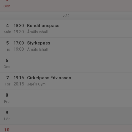
Sön
v.32
4
18:30
Konditionspass
19:30
Mån
Åmåls Ishall
5
17:00
Styrkepass
19:00
Tis
Åmåls Ishall
6
Ons
7
19:15
Cirkelpass Edvinsson
20:15
Tor
Jeje's Gym
8
Fre
9
Lör
10