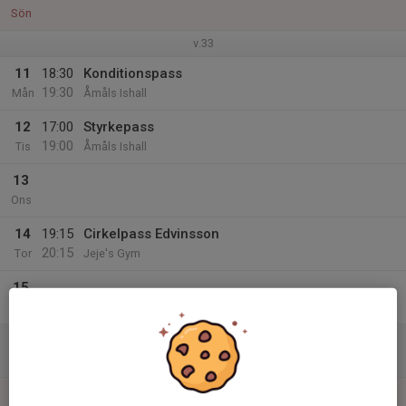
Sön
v.33
11
18:30
Konditionspass
19:30
Mån
Åmåls Ishall
12
17:00
Styrkepass
19:00
Tis
Åmåls Ishall
13
Ons
14
19:15
Cirkelpass Edvinsson
20:15
Tor
Jeje's Gym
15
Fre
16
11:00
Fystest 3
12:00
Lör
Åmåls Ishall
17