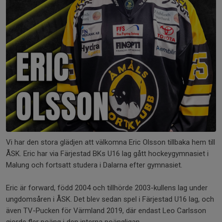
Vi har den stora glädjen att välkomna Eric Olsson tillbaka hem till
ÅSK. Eric har via Färjestad BKs U16 lag gått hockeygymnasiet i
Malung och fortsatt studera i Dalarna efter gymnasiet.
Eric är forward, född 2004 och tillhörde 2003-kullens lag under
ungdomsåren i ÅSK. Det blev sedan spel i Färjestad U16 lag, och
även TV-Pucken för Värmland 2019, där endast Leo Carlsson
gjorde fler poäng i den interna poängligan.