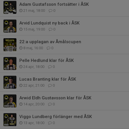
Adam Gustafsson fortsätter i ÅSK
21 maj, 18:00
0
Arvid Lundquist ny back i ÅSK
15 maj, 19:00
0
22:a upplagan av Åmålscupen
8 maj, 16:00
0
Pelle Hedlund klar för ÅSK
24 apr, 18:00
0
Lucas Branting klar för ÅSK
22 apr, 21:00
0
Arwid Eldh Gustavsson klar för ÅSK
14 apr, 20:00
0
Viggo Lundberg förlänger med ÅSK
13 apr, 18:00
0