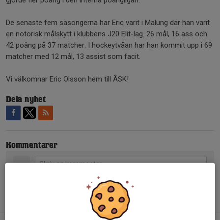
De senaste fem säsongerna har Eric varit i Malung där han varit
en notorisk målskytt i klubbens J20 Elit-lag. 26 mål, 16 ass och
42 poäng på 37 matcher. I hockeytvåan har han kommit upp i 69
matcher med 12 mål, 13 assist som facit.
Vi välkomnar Eric Olsson hem till ÅSK!
Dela nyhet
Kommentarer
Tidigare nyheter