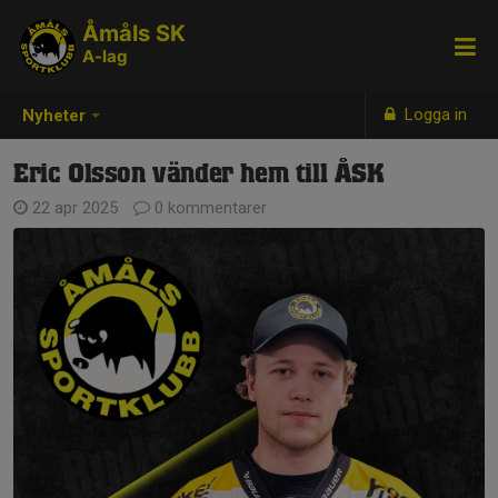
Åmåls SK
A-lag
Logga in
Nyheter
Eric Olsson vänder hem till ÅSK
22 apr 2025
0 kommentarer