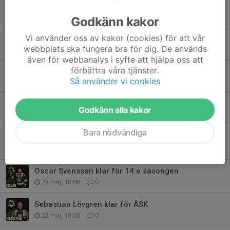
Spelprogram för Hockeytvåan
29 jun, 19:00
0
Godkänn kakor
Vi använder oss av kakor (cookies) för att vår
Matias Kutvonen ny back i ÅSK
webbplats ska fungera bra för dig. De används
28 jun, 14:45
0
även för webbanalys i syfte att hjälpa oss att
förbättra våra tjänster.
Slutspel på förslag för Hockeytvåan
Så använder vi cookies
2 jun, 19:30
0
Lukas Eich ny back i ÅSK
Godkänn alla kakor
29 maj, 18:00
0
Bara nödvändiga
Jan Haslar ny forward i ÅSK
24 maj, 18:00
0
Oscar Svensson klar för 14:e säsongen
23 maj, 18:00
0
Sebastian Lövgren klar för ÅSK
22 maj, 18:00
0