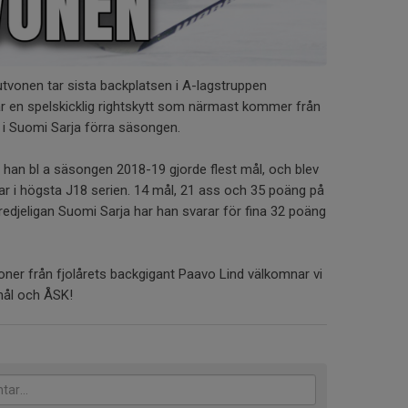
tvonen tar sista backplatsen i A-lagstruppen
en spelskicklig rightskytt som närmast kommer från
 i Suomi Sarja förra säsongen.
r han bl a säsongen 2018-19 gjorde flest mål, och blev
kar i högsta J18 serien. 14 mål, 21 ass och 35 poäng på
redjeligan Suomi Sarja har han svarar för fina 32 poäng
er från fjolårets backgigant Paavo Lind välkomnar vi
mål och ÅSK!