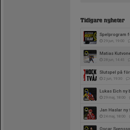
Tidigare nyheter
Spelprogram f
29 jun, 19:00
Matias Kutvone
28 jun, 14:45
Slutspel på fö
2 jun, 19:30
Lukas Eich ny 
29 maj, 18:00
Jan Haslar ny 
24 maj, 18:00
Oscar Svensso