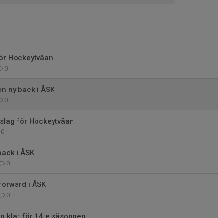
ör Hockeytvåan
0
n ny back i ÅSK
0
rslag för Hockeytvåan
0
back i ÅSK
0
forward i ÅSK
0
n klar för 14:e säsongen