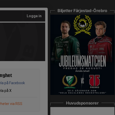
Biljetter Färjestad-Örebro
Logga in
 nyhet
la på Facebook
la på X
Huvudsponsorer
heter via RSS