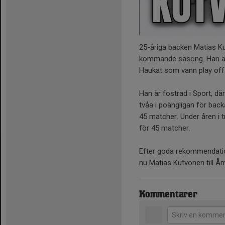
25-åriga backen Matias Ku
kommande säsong. Han är 
Haukat som vann play off
Han är fostrad i Sport, dä
tvåa i poängligan för bac
45 matcher. Under åren i t
för 45 matcher.
Efter goda rekommendation
nu Matias Kutvonen till Å
Kommentarer