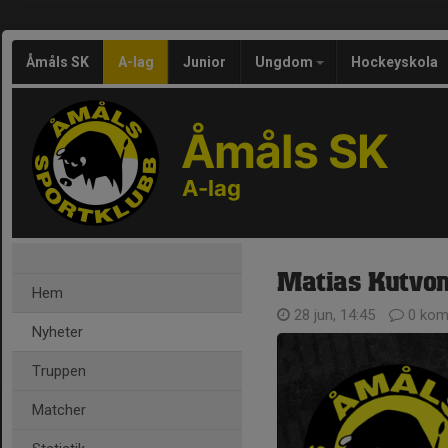
Åmåls SK
A-lag
Junior
Ungdom
Hockeyskola
Åmåls SK
A-lag
Matias Kutvon
Hem
28 jun, 14:45
0 kom
Nyheter
Truppen
Matcher