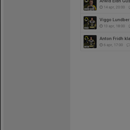
Arwid Eldh Gus
14 apr, 20:00
Viggo Lundber
13 apr, 18:00
Anton Fridh kl
6 apr, 17:00