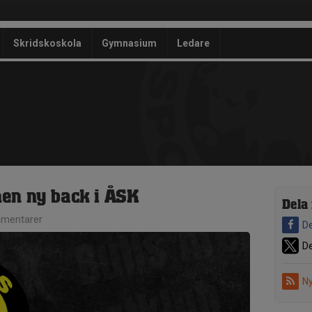
Skridskoskola
Gymnasium
Ledare
en ny back i ÅSK
Dela
mentarer
De
De
Ny