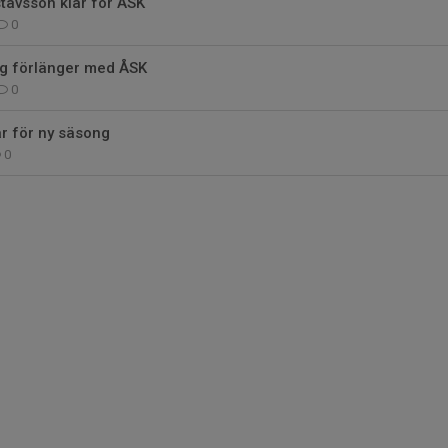
tavsson klar för ÅSK
0
g förlänger med ÅSK
0
ar för ny säsong
0