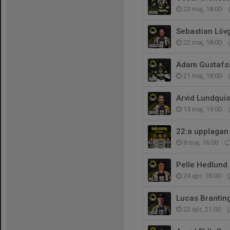
23 maj, 18:00
Sebastian Lövg
22 maj, 18:00
Adam Gustafss
21 maj, 18:00
Arvid Lundquis
15 maj, 19:00
22:a upplagan
8 maj, 16:00
Pelle Hedlund 
24 apr, 18:00
Lucas Branting
22 apr, 21:00