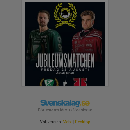
För
smarta
idrottsföreningar
Välj version:
Mobil
|
Desktop