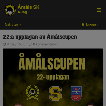
Åmåls SK
A-lag
Logga in
Nyheter
22:a upplagan av Åmålscupen
8 maj, 16:00
0 kommentarer