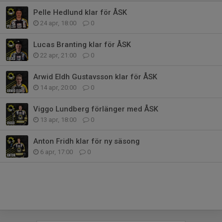
Pelle Hedlund klar för ÅSK
24 apr, 18:00
0
Lucas Branting klar för ÅSK
22 apr, 21:00
0
Arwid Eldh Gustavsson klar för ÅSK
14 apr, 20:00
0
Viggo Lundberg förlänger med ÅSK
13 apr, 18:00
0
Anton Fridh klar för ny säsong
6 apr, 17:00
0