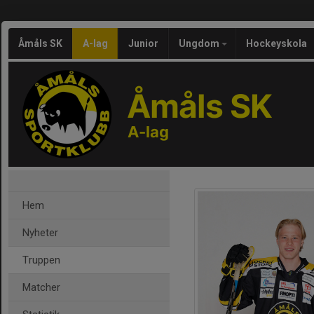
Åmåls SK
A-lag
Junior
Ungdom
Hockeyskola
Åmåls SK
A-lag
Hem
Nyheter
Truppen
Matcher