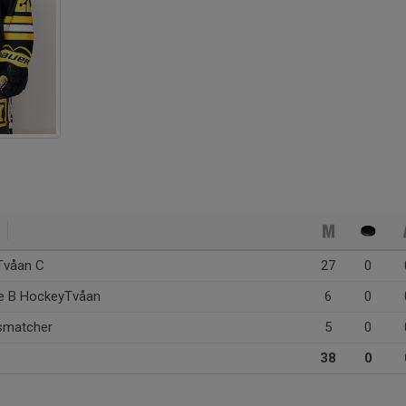
Tvåan C
27
0
ie B HockeyTvåan
6
0
smatcher
5
0
38
0