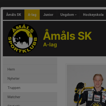
Åmåls SK
A-lag
Junior
Ungdom
Hockeyskola
Åmåls SK
A-lag
Hem
Nyheter
Truppen
Matcher