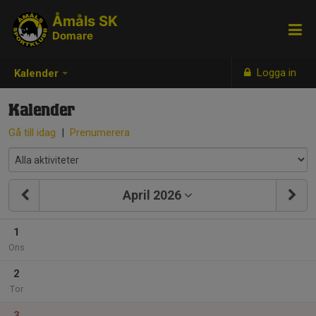
Åmåls SK
Domare
Logga in
Kalender
Kalender
Gå till idag
|
Prenumerera
April 2026
1
Ons
2
Tor
3