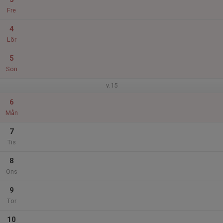
Fre
4
Lör
5
Sön
v.15
6
Mån
7
Tis
8
Ons
9
Tor
10