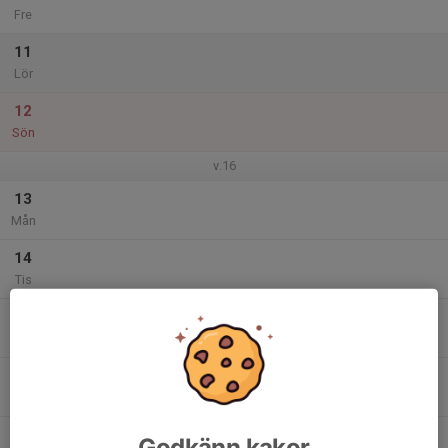
Fre
11
Lör
12
Sön
v.16
13
Mån
14
Tis
15
Ons
16
Tor
17
Godkänn kakor