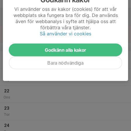
Fre
Vi använder oss av kakor (cookies) för att vår
18
webbplats ska fungera bra för dig. De används
Lör
även för webbanalys i syfte att hjälpa oss att
förbättra våra tjänster.
19
Så använder vi cookies
Sön
v.17
Godkänn alla kakor
20
Bara nödvändiga
Mån
21
Tis
22
Ons
23
Tor
24