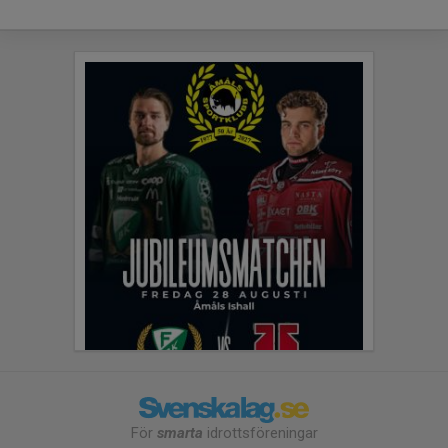
För
smarta
idrottsföreningar