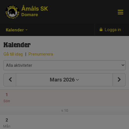
Åmåls SK
Domare
Logga in
Kalender
Kalender
Gå till idag
|
Prenumerera
Mars 2026
1
Sön
v.10
2
Mån