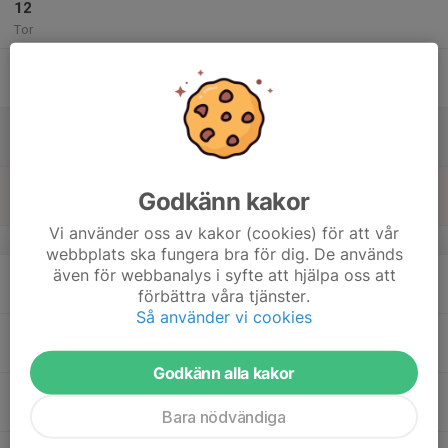
12
Tor
13
Fre
14
Lör
15
Godkänn kakor
Sön
Vi använder oss av kakor (cookies) för att vår
v.12
webbplats ska fungera bra för dig. De används
16
även för webbanalys i syfte att hjälpa oss att
förbättra våra tjänster.
Mån
Så använder vi cookies
17
Tis
Godkänn alla kakor
18
Ons
Bara nödvändiga