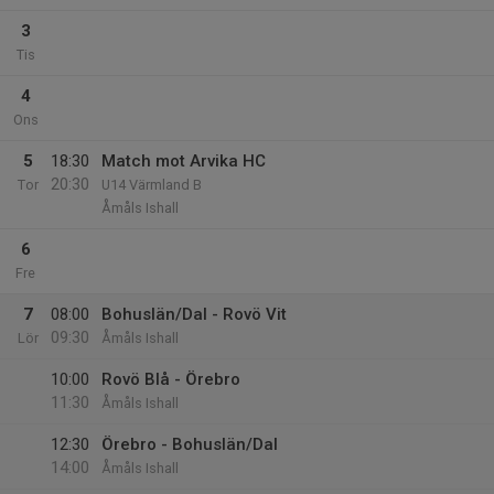
3
Tis
4
Ons
5
18:30
Match mot Arvika HC
20:30
Tor
U14 Värmland B
Åmåls Ishall
6
Fre
7
08:00
Bohuslän/Dal - Rovö Vit
09:30
Lör
Åmåls Ishall
10:00
Rovö Blå - Örebro
11:30
Åmåls Ishall
12:30
Örebro - Bohuslän/Dal
14:00
Åmåls Ishall