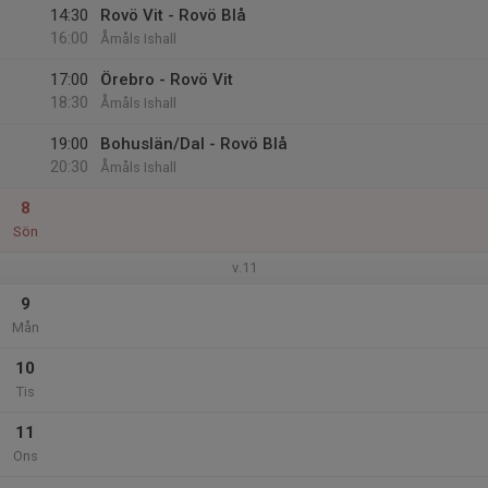
14:30
Rovö Vit - Rovö Blå
16:00
Åmåls Ishall
17:00
Örebro - Rovö Vit
18:30
Åmåls Ishall
19:00
Bohuslän/Dal - Rovö Blå
20:30
Åmåls Ishall
8
Sön
v.11
9
Mån
10
Tis
11
Ons