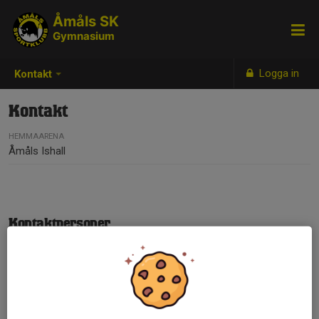
Åmåls SK
Gymnasium
Logga in
Kontakt
Kontakt
HEMMAARENA
Åmåls Ishall
Kontaktpersoner
Mikael Engberg
Ordförande Åmåls SK
076-677 28 03
engan31@live.se