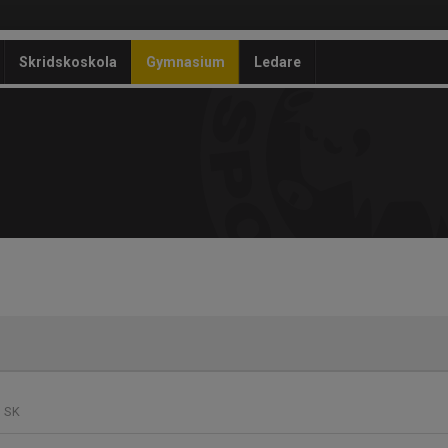
Skridskoskola
Gymnasium
Ledare
s SK