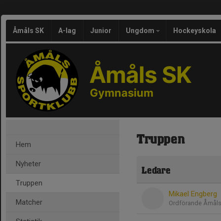
Åmåls SK
A-lag
Junior
Ungdom
Hockeyskola
Åmåls SK
Gymnasium
Truppen
Hem
Nyheter
Ledare
Truppen
Mikael Engberg
Matcher
Ordförande Åmål