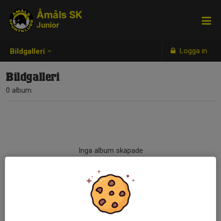
Åmåls SK
Junior
Logga in
Bildgalleri
Bildgalleri
0 album
Inga album skapade