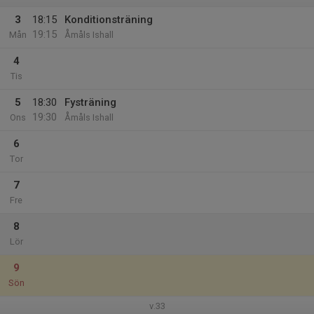
3
18:15
Konditionsträning
19:15
Mån
Åmåls Ishall
4
Tis
5
18:30
Fysträning
19:30
Ons
Åmåls Ishall
6
Tor
7
Fre
8
Lör
9
Sön
v.33