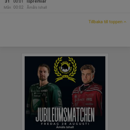
31
00:01
Ispremiär
00:02
Mån
Åmåls Ishall
Tillbaka till toppen