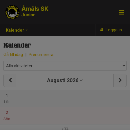
Åmåls SK
Junior
Logga in
Kalender
Kalender
Gå till idag
|
Prenumerera
Augusti 2026
1
Lör
2
Sön
v.32