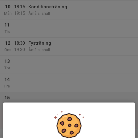
10
18:15
Konditionsträning
19:15
Mån
Åmåls Ishall
11
Tis
12
18:30
Fysträning
19:30
Ons
Åmåls Ishall
13
Tor
14
Fre
15
Lör
16
Sön
v.34