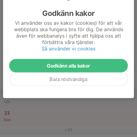
17
18:15
Konditionsträning
19:15
Godkänn kakor
Mån
Åmåls Ishall
Vi använder oss av kakor (cookies) för att vår
18
webbplats ska fungera bra för dig. De används
Tis
även för webbanalys i syfte att hjälpa oss att
19
18:30
Fysträning
förbättra våra tjänster.
19:30
Ons
Åmåls Ishall
Så använder vi cookies
20
Godkänn alla kakor
Tor
21
Bara nödvändiga
Fre
22
Lör
23
Sön
v.35