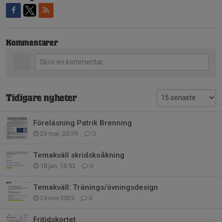
Kommentarer
Tidigare nyheter
Föreläsning Patrik Brenning
23 mar, 20:39
0
Temakväll skridskoåkning
18 jan, 16:53
0
Temakväll: Tränings/övningsdesign
24 nov 2025
0
Fritidskortet