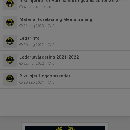
Riktlinjerna för Värmlands ungdoms serier 23-24
4 okt 2023
0
Material Föreläsning Mentalträning
31 aug 2023
0
Ledarinfo
26 aug 2022
0
Ledarutvärdering 2021-2022
22 mar 2022
0
Riktlinjer Ungdomsserier
28 sep 2021
0