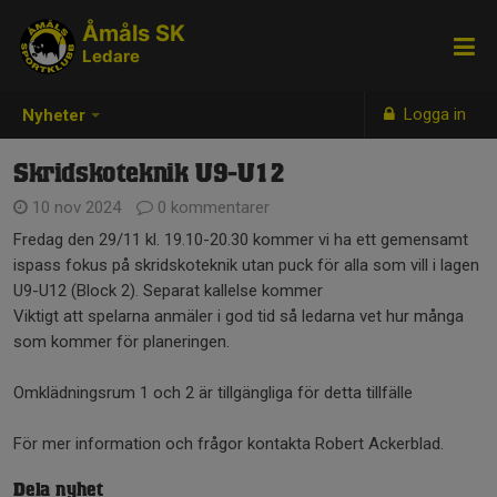
Åmåls SK
Ledare
Logga in
Nyheter
Skridskoteknik U9-U12
10 nov 2024
0 kommentarer
Fredag den 29/11 kl. 19.10-20.30 kommer vi ha ett gemensamt
ispass fokus på skridskoteknik utan puck för alla som vill i lagen
U9-U12 (Block 2). Separat kallelse kommer
Viktigt att spelarna anmäler i god tid så ledarna vet hur många
som kommer för planeringen.
Omklädningsrum 1 och 2 är tillgängliga för detta tillfälle
För mer information och frågor kontakta Robert Ackerblad.
Dela nyhet