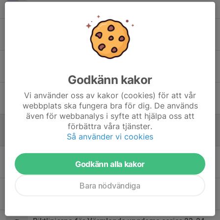
7 okt 2025
0
Att vara idrottsförälder till ambitiösa idrottande barn
8 sep 2025
0
Kostföreläsning 25 augusti 18.00
13 jul 2025
0
Godkänn kakor
INBJUDAN till CLINIC med FRÖLUNDA i Frölundaborg!!
Vi använder oss av kakor (cookies) för att vår
19 jan 2025
0
webbplats ska fungera bra för dig. De används
även för webbanalys i syfte att hjälpa oss att
Skridskoteknik U9-U12
förbättra våra tjänster.
Så använder vi cookies
10 nov 2024
0
Ledarinformation och jultallrik 8/12 kl. 17.00
Godkänn alla kakor
17 nov 2023
0
Bara nödvändiga
Utbildning den 4 november : Åldersanpassad fysisk träning
10 okt 2023
0