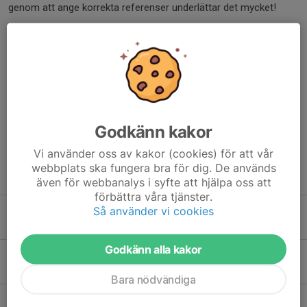
genom att ange korrekta referenser underlättar det mycket!
Dela nyhet
Kommentarer
Godkänn kakor
Vi använder oss av kakor (cookies) för att vår
webbplats ska fungera bra för dig. De används
Tidigare nyheter
även för webbanalys i syfte att hjälpa oss att
förbättra våra tjänster.
Så använder vi cookies
Föreläsning Patrik Brenning
23 mar, 20:39
0
Godkänn alla kakor
Temakväll skridskoåkning
18 jan, 16:53
0
Bara nödvändiga
Temakväll: Tränings/övningsdesign