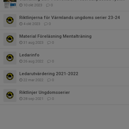
10 okt 2023
0
Riktlinjerna för Värmlands ungdoms serier 23-24
4 okt 2023
0
Material Föreläsning Mentalträning
31 aug 2023
0
Ledarinfo
26 aug 2022
0
Ledarutvärdering 2021-2022
22 mar 2022
0
Riktlinjer Ungdomsserier
28 sep 2021
0