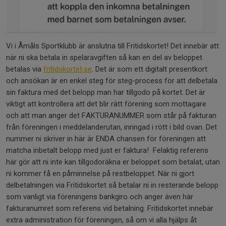
Vi i Åmåls Sportklubb är anslutna till Fritidskortet! Det innebär att
när ni ska betala in spelaravgiften så kan en del av beloppet
betalas via
fritidskortet.se
. Det är som ett digitalt presentkort
och ansökan är en enkel steg för steg-process för att delbetala
sin faktura med det belopp man har tillgodo på kortet. Det är
viktigt att kontrollera att det blir rätt förening som mottagare
och att man anger det FAKTURANUMMER som står på fakturan
från föreningen i meddelanderutan, inringad i rött i bild ovan. Det
nummer ni skriver in här är ENDA chansen för föreningen att
matcha inbetalt belopp med just er faktura! Felaktig referens
här gör att ni inte kan tillgodoräkna er beloppet som betalat, utan
ni kommer få en påminnelse på restbeloppet. När ni gjort
delbetalningen via Fritidskortet så betalar ni in resterande belopp
som vanligt via föreningens bankgiro och anger även här
fakturanumret som referens vid betalning. Fritidskortet innebär
extra administration för föreningen, så om vi alla hjälps åt