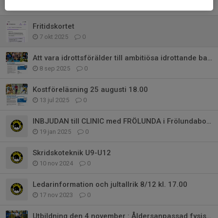
24 nov 2025
0
Fritidskortet
7 okt 2025
0
Att vara idrottsförälder till ambitiösa idrottande barn
8 sep 2025
0
Kostföreläsning 25 augusti 18.00
13 jul 2025
0
INBJUDAN till CLINIC med FRÖLUNDA i Frölundaborg!!
19 jan 2025
0
Skridskoteknik U9-U12
10 nov 2024
0
Ledarinformation och jultallrik 8/12 kl. 17.00
17 nov 2023
0
Utbildning den 4 november : Åldersanpassad fysisk träning