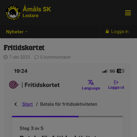
Åmåls SK
Ledare
Logga in
Nyheter
Fritidskortet
7 okt 2025
0 kommentarer