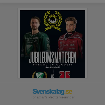
För
smarta
idrottsföreningar